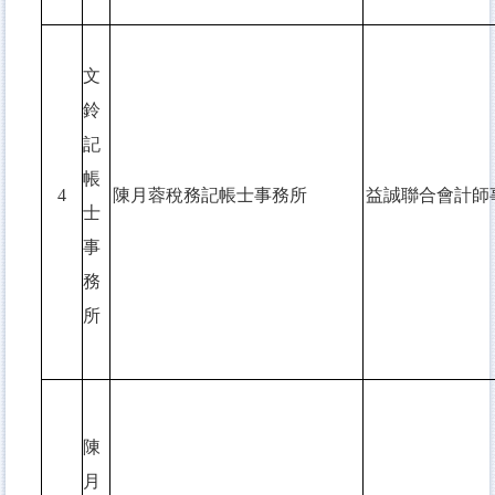
文
鈴
記
帳
4
陳月蓉稅務記帳士事務所
益誠聯合會計師
士
事
務
所
陳
月