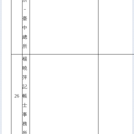
－
臺
中
總
所
楊
曉
萍
記
26
帳
士
事
務
所