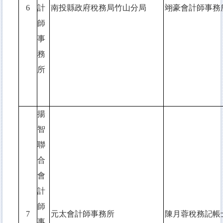
6
計
南投縣政府稅務局竹山分局
翊豪會計師事務
師
事
務
所
揚
智
聯
合
會
計
師
7
元太會計師事務所
陳月蓉稅務記帳
事