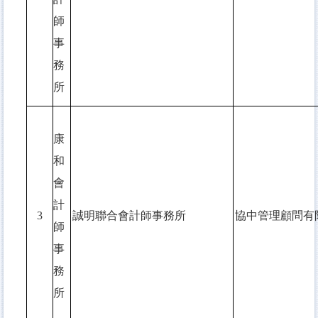
師
事
務
所
康
和
會
計
3
誠明聯合會計師事務所
協中管理顧問有
師
事
務
所