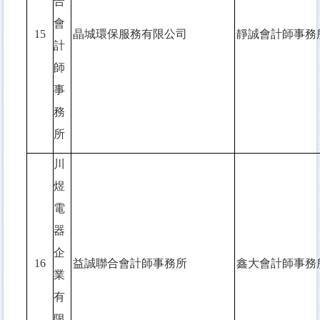
合
會
15
晶城環保服務有限公司
靜誠會計師事務
計
師
事
務
所
川
煜
電
器
企
16
益誠聯合會計師事務所
鑫大會計師事務
業
有
限