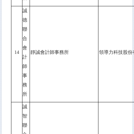
誠
德
聯
合
會
14
靜誠會計師事務所
領導力科技股份
計
師
事
務
所
誠
智
聯