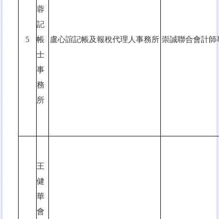
蓉
記
5
帳
盧心誼記帳及報稅代理人事務所
崇誠聯合會計師
士
事
務
所
王
健
華
會