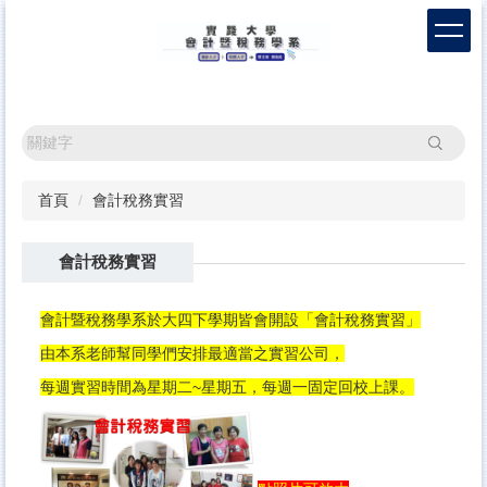
跳
到
主
要
內
容
搜尋
區
首頁
會計稅務實習
會計稅務實習
會計暨稅務學系於大四下學期皆會開設「會計稅務實習」
由本系老師幫同學們安排最適當之實習公司，
每週實習時間為星期二~星期五，
每週一固定回校上課。