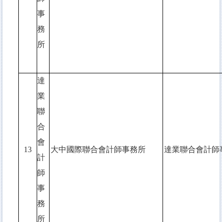
事
務
所
達
業
聯
合
會
13
大中國際聯合會計師事務所
達業聯合會計師
計
師
事
務
所