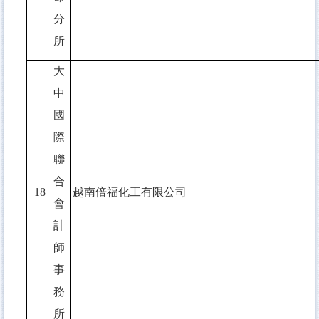
分
所
大
中
國
際
聯
合
18
越南倍福化工有限公司
會
計
師
事
務
所