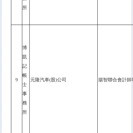
所
博
凱
記
帳
9
元隆汽車(股)公司
揚智聯合會計師
士
事
務
所