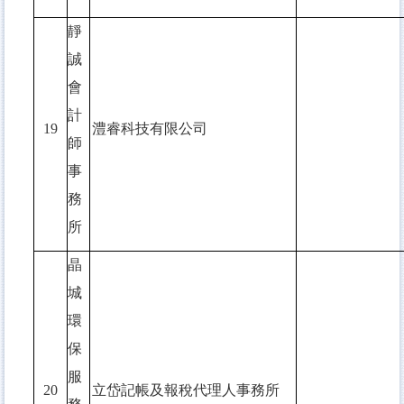
靜
誠
會
計
19
澧睿科技有限公司
師
事
務
所
晶
城
環
保
服
20
立岱記帳及報稅代理人事務所