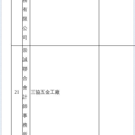
務
有
限
公
司
崇
誠
聯
合
會
21
三協五金工廠
計
師
事
務
所