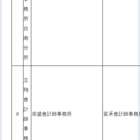
務
所
台
南
分
所
立
翔
會
計
8
崇盛會計師事務所
富禾會計師事務
師
事
務