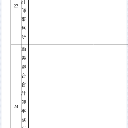
計
23
師
事
務
所
勤
美
聯
合
會
計
師
24
事
務