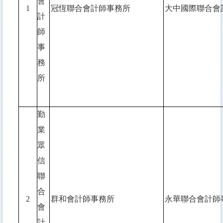
會
1
冠恆聯合會計師事務所
大中國際聯合會
計
師
事
務
所
勤
業
眾
信
聯
合
2
群和會計師事務所
永華聯合會計師
會
計