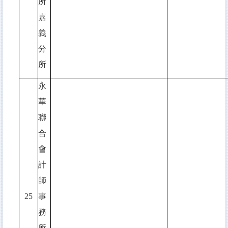
所
嘉
義
分
所
永
華
聯
合
會
計
師
25
事
務
所