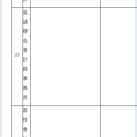
益
誠
聯
合
會
22
計
師
事
務
所
群
悅
會