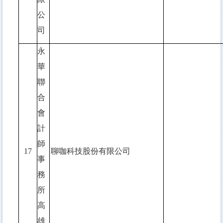
公
司
永
華
聯
合
會
計
師
17
聊咖科技股份有限公司
事
務
所
高
雄