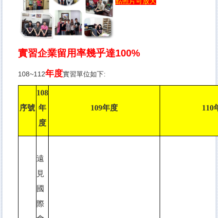
點照片可放大
實習企業留用率幾乎達100%
年度
108~112
實習單位如下:
108
序號
年
109
年度
110
度
遠
見
國
際